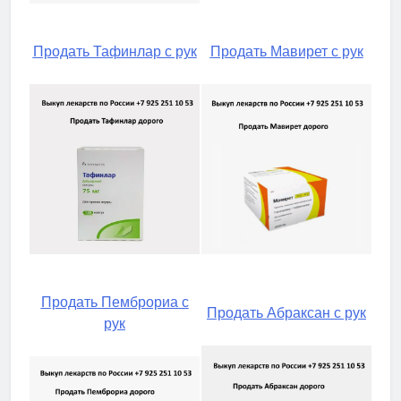
Продать Тафинлар с рук
Продать Мавирет с рук
Продать Пемброриа с
Продать Абраксан с рук
рук