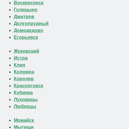
Воскресенск
Голицыно
Дмитров
Долгопрудный
Домодедово
Егорьевск
Жуковский
Истра
Клин
Коломна
Королев
Красногорск
Кубинка
Луховицы
Люберцы
Можайск
Мытищи