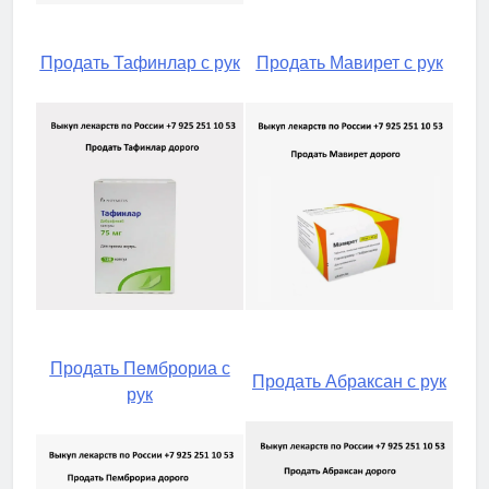
Продать Тафинлар с рук
Продать Мавирет с рук
Продать Пемброриа с
Продать Абраксан с рук
рук