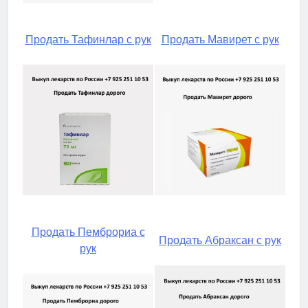
Продать Тафинлар с рук
Продать Мавирет с рук
Продать Пемброриа с
Продать Абраксан с рук
рук