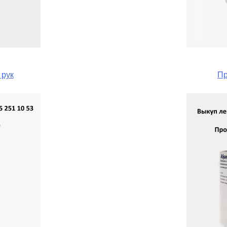
 рук
Пр