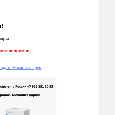
!
жеры
рого анонимно
!
одать Мекинист с рук