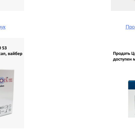
рук
Про