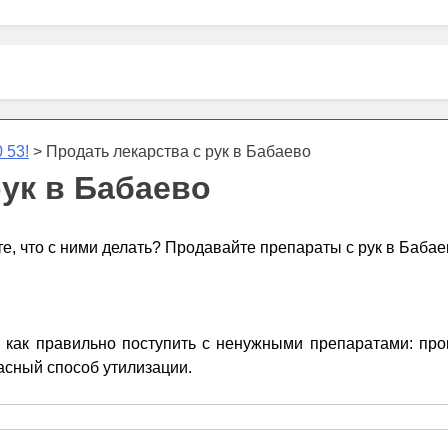
 53!
>
Продать лекарства с рук в Бабаево
рук в Бабаево
те, что с ними делать? Продавайте препараты с рук в Бабае
как правильно поступить с ненужными препаратами: прове
асный способ утилизации.