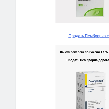
Продать Пемброриа с