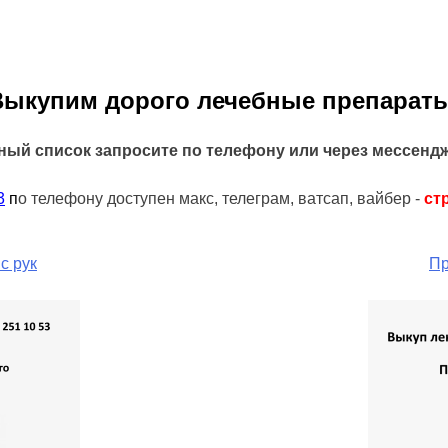
Выкупим дорого лечебные препараты
ный список запросите по телефону или через мессенд
3
п
о телефону доступен макс, телеграм, ватсап, вайбер -
ст
с рук
Пр