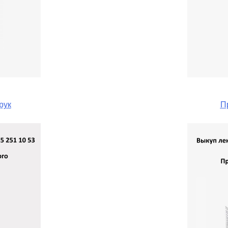
рук
П