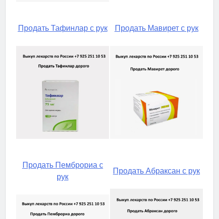
Продать Тафинлар с рук
Продать Мавирет с рук
Продать Пемброриа с
Продать Абраксан с рук
рук