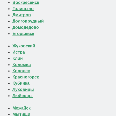
Воскресенск
Голицыно
Дмитров
Долгопрудный
Домодедово
Егорьевск
Жуковский
Истра
Клин
Коломна
Королев
Красногорск
Кубинка
Луховицы
Люберцы
Можайск
Мытищи