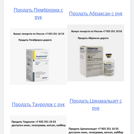
Продать Пемброриа с
Продать Абраксан с рук
рук
Продать Цинакальцет с
Продать Тауролок с рук
рук