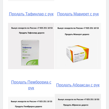
Продать Тафинлар с рук
Продать Мавирет с рук
Продать Пемброриа с
Продать Абраксан с рук
рук