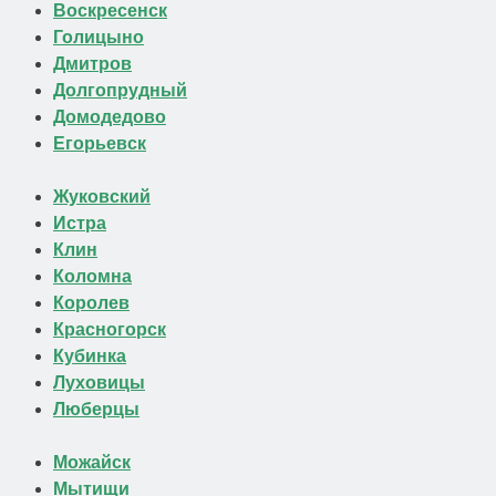
Воскресенск
Голицыно
Дмитров
Долгопрудный
Домодедово
Егорьевск
Жуковский
Истра
Клин
Коломна
Королев
Красногорск
Кубинка
Луховицы
Люберцы
Можайск
Мытищи