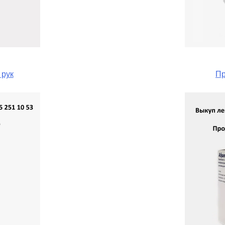
 рук
Пр