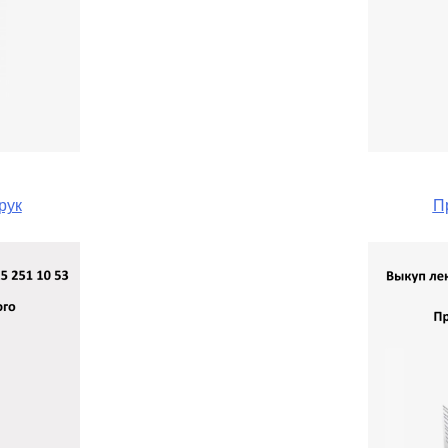
рук
П