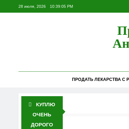
Перейти
28 июля, 2026
10:39:06 PM
к
содержимому
П
Ан
ПРОДАТЬ ЛЕКАРСТВА С Р
КУПЛЮ
ОЧЕНЬ
ДОРОГО