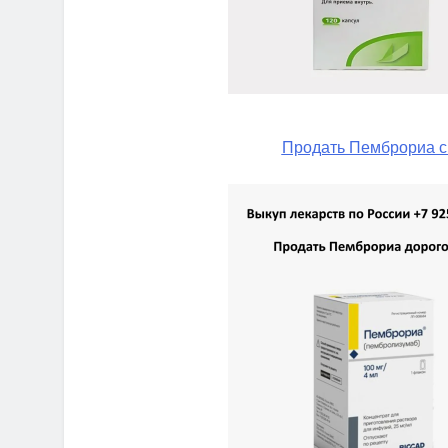
Продать Пемброриа с