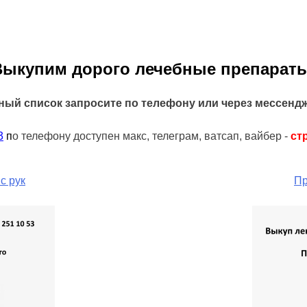
Выкупим дорого лечебные препараты
ный список запросите по телефону или через мессенд
3
п
о телефону доступен макс, телеграм, ватсап, вайбер -
ст
с рук
Пр