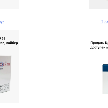
рук
Про