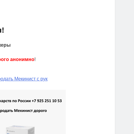
!
жеры
рого анонимно
!
одать Мекинист с рук