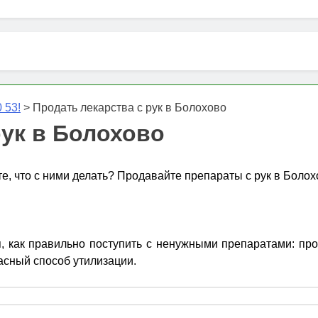
 53!
>
Продать лекарства с рук в Болохово
рук в Болохово
те, что с ними делать? Продавайте препараты с рук в Болох
 как правильно поступить с ненужными препаратами: прове
асный способ утилизации.