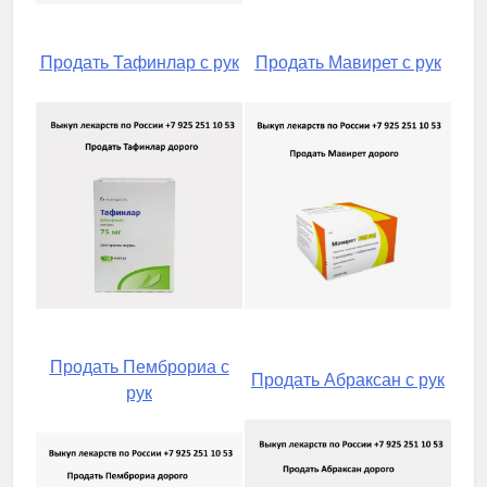
Продать Тафинлар с рук
Продать Мавирет с рук
Продать Пемброриа с
Продать Абраксан с рук
рук