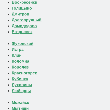
Воскресенск
Голицыно
Дмитров
Долгопрудный
Домодедово
Егорьевск
Жуковский
Истра
Клин
Коломна
Королев
Красногорск
Кубинка
Луховицы
Люберцы
Можайск
Мытищи