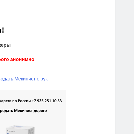
!
жеры
рого анонимно
!
одать Мекинист с рук