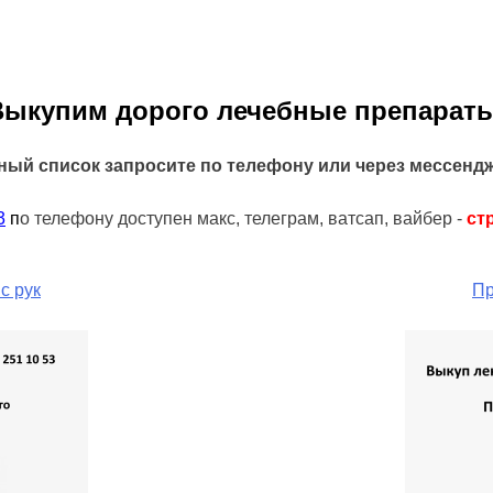
Выкупим дорого лечебные препараты
ный список запросите по телефону или через мессенд
3
п
о телефону доступен макс, телеграм, ватсап, вайбер -
ст
с рук
Пр