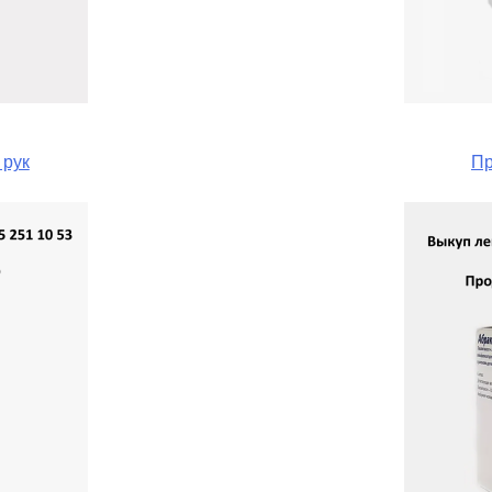
 рук
Пр