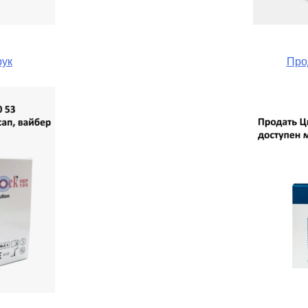
рук
Про