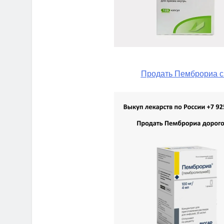
Продать Пемброриа с