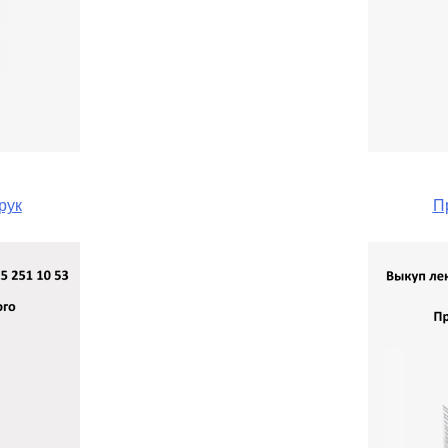
рук
П