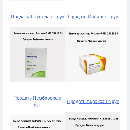
Продать Тафинлар с рук
Продать Мавирет с рук
Продать Пемброриа с
Продать Абраксан с рук
рук