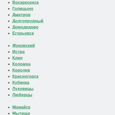
Воскресенск
Голицыно
Дмитров
Долгопрудный
Домодедово
Егорьевск
Жуковский
Истра
Клин
Коломна
Королев
Красногорск
Кубинка
Луховицы
Люберцы
Можайск
Мытищи