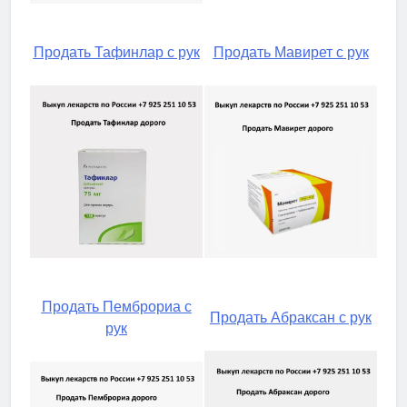
Продать Тафинлар с рук
Продать Мавирет с рук
Продать Пемброриа с
Продать Абраксан с рук
рук