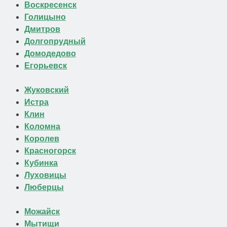
Воскресенск
Голицыно
Дмитров
Долгопрудный
Домодедово
Егорьевск
Жуковский
Истра
Клин
Коломна
Королев
Красногорск
Кубинка
Луховицы
Люберцы
Можайск
Мытищи