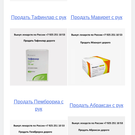
Продать Тафинлар с рук
Продать Мавирет с рук
Продать Пемброриа с
Продать Абраксан с рук
рук