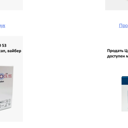
рук
Про