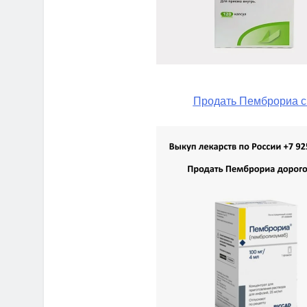
Продать Пемброриа с