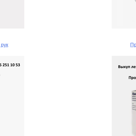
 рук
Пр