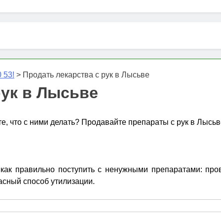
 53!
>
Продать лекарства с рук в Лысьве
рук в Лысьве
те, что с ними делать? Продавайте препараты с рук в Лысьв
ак правильно поступить с ненужными препаратами: прове
асный способ утилизации.