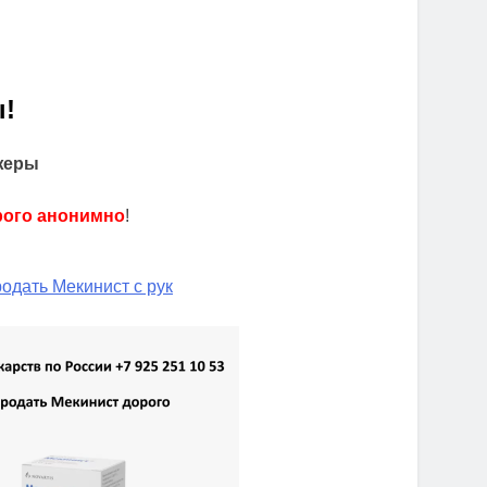
!
жеры
рого анонимно
!
одать Мекинист с рук