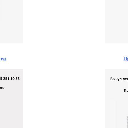
рук
П