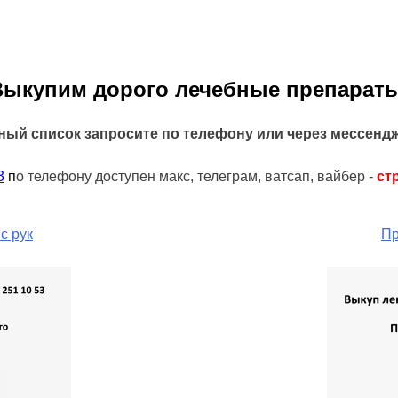
Выкупим дорого лечебные препараты
ный список запросите по телефону или через мессенд
3
п
о телефону доступен макс, телеграм, ватсап, вайбер -
ст
с рук
Пр