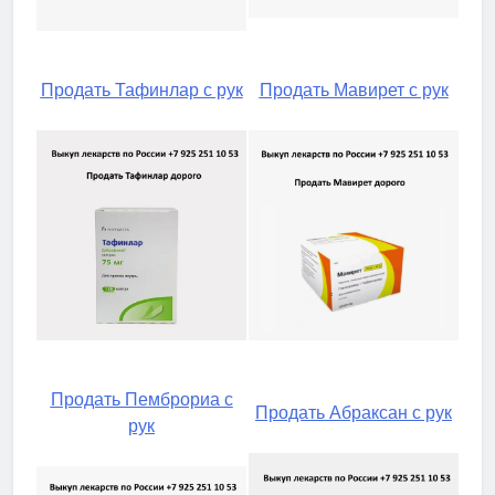
Продать Тафинлар с рук
Продать Мавирет с рук
Продать Пемброриа с
Продать Абраксан с рук
рук