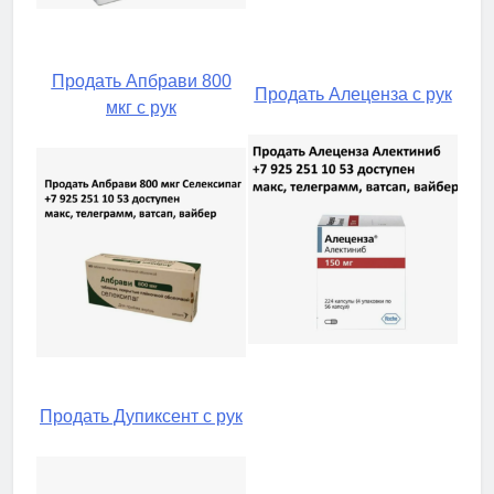
Продать Апбрави 800
Продать Алеценза с рук
мкг с рук
Продать Дупиксент с рук