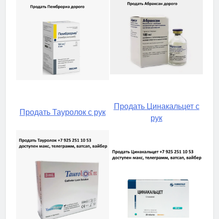
Продать Цинакальцет с
Продать Тауролок с рук
рук