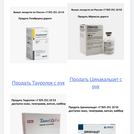
Продать Цинакальцет с
Продать Тауролок с рук
рук