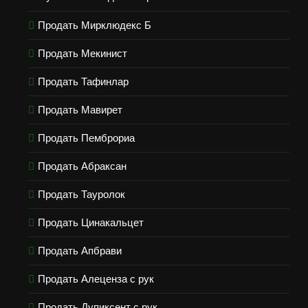
Продать Мирклюдекс Б
Продать Мекинист
Продать Тафинлар
Продать Мавирет
Продать Пемброриа
Продать Абраксан
Продать Тауролок
Продать Цинакальцет
Продать Апбрави
Продать Алеценза с рук
Продать Дупиксент с рук