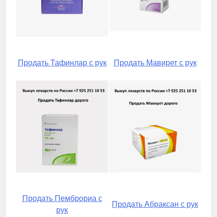
Продать Тафинлар с рук
Продать Мавирет с рук
Продать Пемброриа с
Продать Абраксан с рук
рук