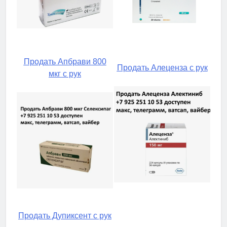
Продать Апбрави 800
Продать Алеценза с рук
мкг с рук
Продать Дупиксент с рук