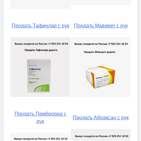
Продать Тафинлар с рук
Продать Мавирет с рук
Продать Пемброриа с
Продать Абраксан с рук
рук