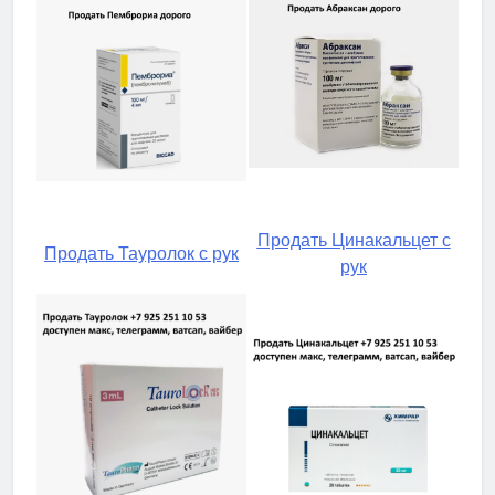
Продать Цинакальцет с
Продать Тауролок с рук
рук