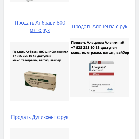
Продать Апбрави 800
Продать Алеценза с рук
мкг с рук
Продать Дупиксент с рук