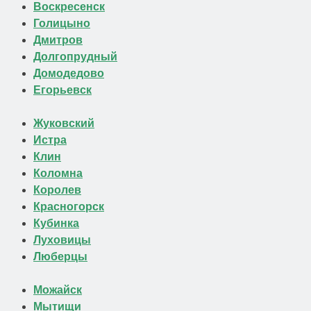
Воскресенск
Голицыно
Дмитров
Долгопрудный
Домодедово
Егорьевск
Жуковский
Истра
Клин
Коломна
Королев
Красногорск
Кубинка
Луховицы
Люберцы
Можайск
Мытищи