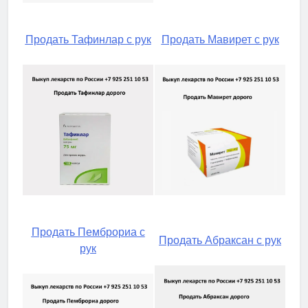
Продать Тафинлар с рук
Продать Мавирет с рук
Продать Пемброриа с
Продать Абраксан с рук
рук