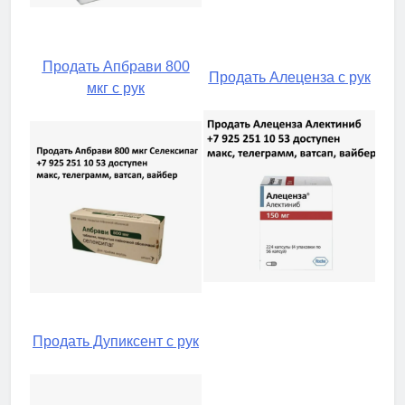
Продать Апбрави 800
Продать Алеценза с рук
мкг с рук
Продать Дупиксент с рук