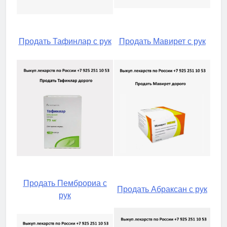
Продать Тафинлар с рук
Продать Мавирет с рук
Продать Пемброриа с
Продать Абраксан с рук
рук