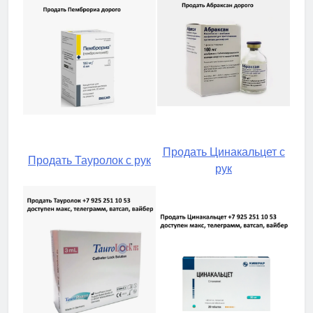
Продать Цинакальцет с
Продать Тауролок с рук
рук