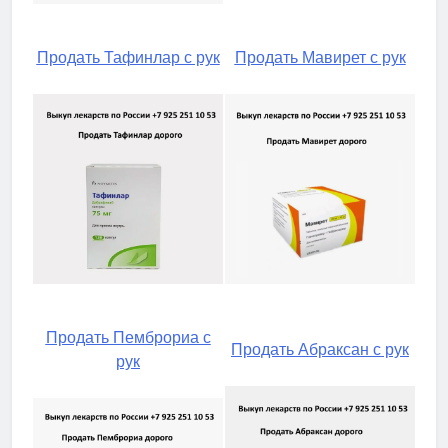
Продать Тафинлар с рук
Продать Мавирет с рук
Продать Пемброриа с
Продать Абраксан с рук
рук