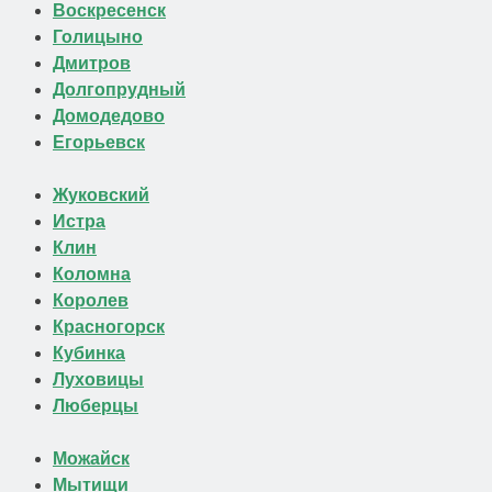
Воскресенск
Голицыно
Дмитров
Долгопрудный
Домодедово
Егорьевск
Жуковский
Истра
Клин
Коломна
Королев
Красногорск
Кубинка
Луховицы
Люберцы
Можайск
Мытищи