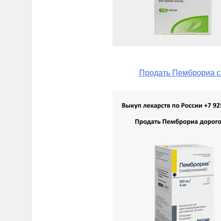
Продать Пемброриа с