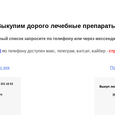
Выкупим дорого лечебные препараты
ный список запросите по телефону или через мессенд
3
п
о телефону доступен макс, телеграм, ватсап, вайбер -
ст
с рук
Пр