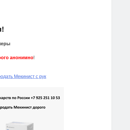
!
жеры
рого анонимно
!
одать Мекинист с рук