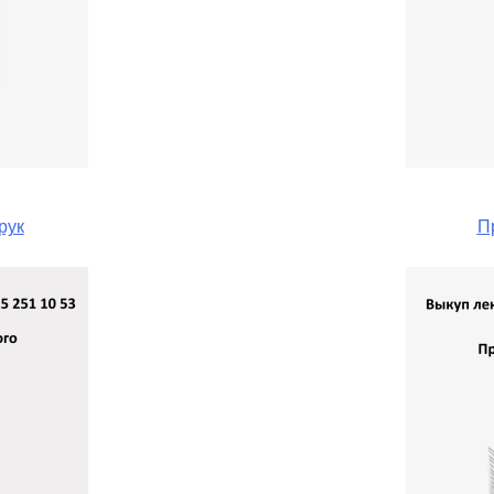
рук
П