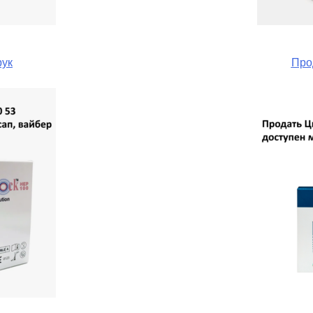
рук
Про