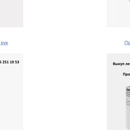
 рук
Пр