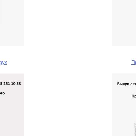
рук
П