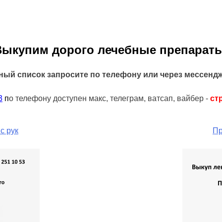
Выкупим дорого лечебные препараты
ный список запросите по телефону или через мессенд
3
п
о телефону доступен макс, телеграм, ватсап, вайбер -
ст
с рук
Пр