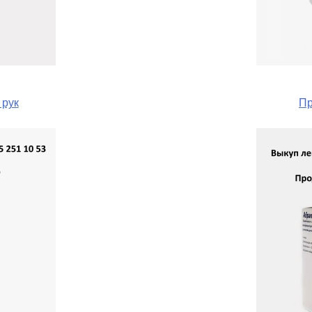
 рук
Пр