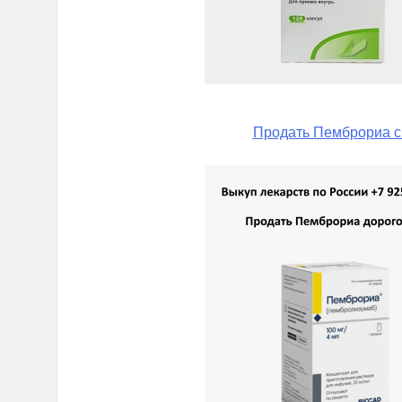
Продать Пемброриа с