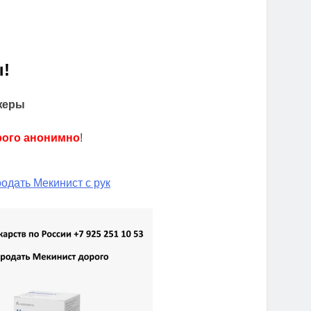
!
жеры
рого анонимно
!
одать Мекинист с рук