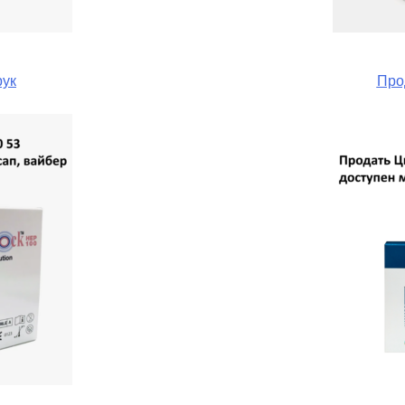
рук
Про