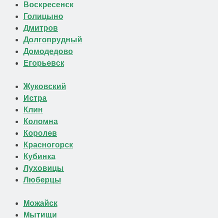
Воскресенск
Голицыно
Дмитров
Долгопрудный
Домодедово
Егорьевск
Жуковский
Истра
Клин
Коломна
Королев
Красногорск
Кубинка
Луховицы
Люберцы
Можайск
Мытищи