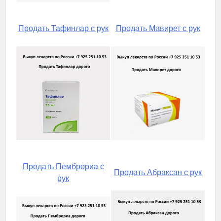
Продать Тафинлар с рук
Продать Мавирет с рук
Продать Пемброриа с
Продать Абраксан с рук
рук