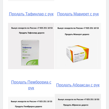
Продать Тафинлар с рук
Продать Мавирет с рук
Продать Пемброриа с
Продать Абраксан с рук
рук