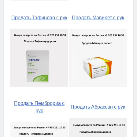
Продать Тафинлар с рук
Продать Мавирет с рук
Продать Пемброриа с
Продать Абраксан с рук
рук