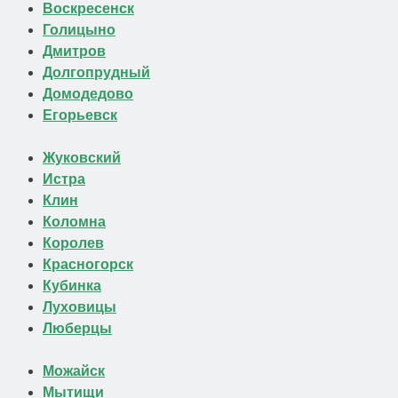
Воскресенск
Голицыно
Дмитров
Долгопрудный
Домодедово
Егорьевск
Жуковский
Истра
Клин
Коломна
Королев
Красногорск
Кубинка
Луховицы
Люберцы
Можайск
Мытищи