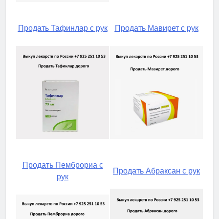
Продать Тафинлар с рук
Продать Мавирет с рук
Продать Пемброриа с
Продать Абраксан с рук
рук