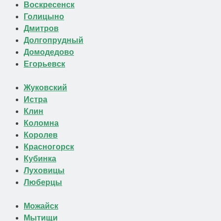
Воскресенск
Голицыно
Дмитров
Долгопрудный
Домодедово
Егорьевск
Жуковский
Истра
Клин
Коломна
Королев
Красногорск
Кубинка
Луховицы
Люберцы
Можайск
Мытищи