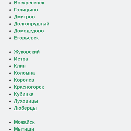
Воскресенск
Голицыно
Дмитров
Долгопрудный
Домодедово
Егорьевск
Жуковский
Истра
Клин
Коломна
Королев
Красногорск
Кубинка
Луховицы
Люберцы
Можайск
Мытищи