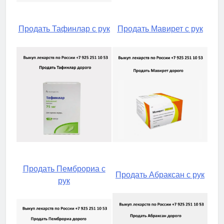
Продать Тафинлар с рук
Продать Мавирет с рук
Продать Пемброриа с
Продать Абраксан с рук
рук