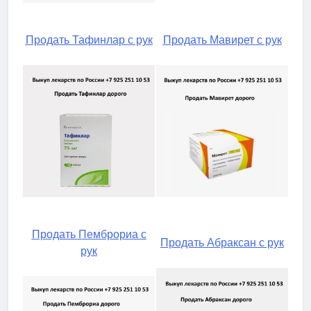
Продать Тафинлар с рук
Продать Мавирет с рук
Продать Пемброриа с
Продать Абраксан с рук
рук