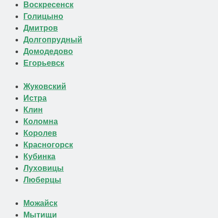
Воскресенск
Голицыно
Дмитров
Долгопрудный
Домодедово
Егорьевск
Жуковский
Истра
Клин
Коломна
Королев
Красногорск
Кубинка
Луховицы
Люберцы
Можайск
Мытищи