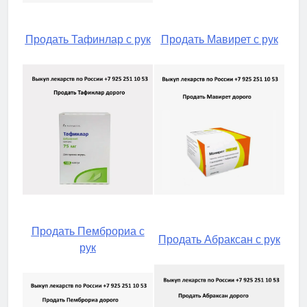
Продать Тафинлар с рук
Продать Мавирет с рук
Продать Пемброриа с
Продать Абраксан с рук
рук