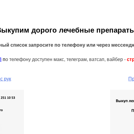
Выкупим дорого лечебные препараты
ный список запросите по телефону или через мессенд
3
п
о телефону доступен макс, телеграм, ватсап, вайбер -
ст
с рук
Пр