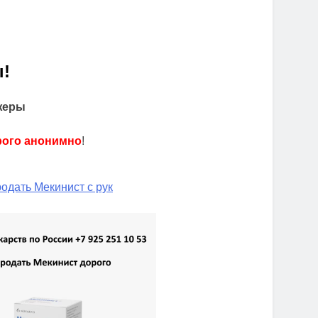
!
жеры
рого анонимно
!
одать Мекинист с рук