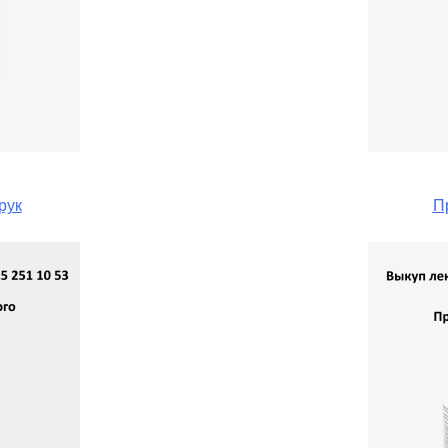
рук
П