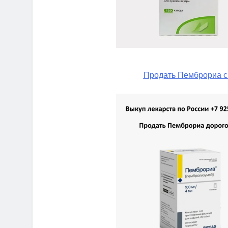
Продать Пемброриа с