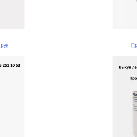
 рук
Пр