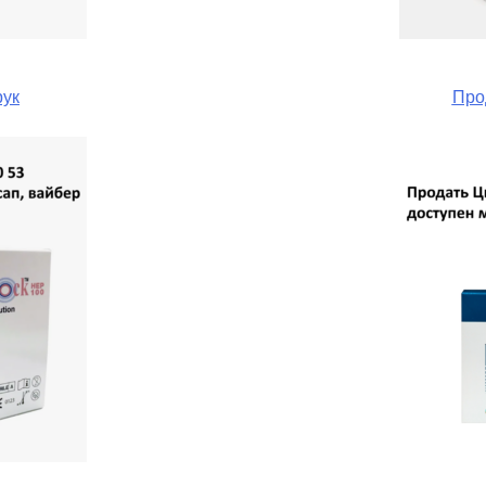
рук
Про