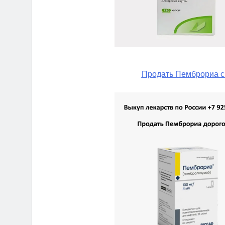
Продать Пемброриа с