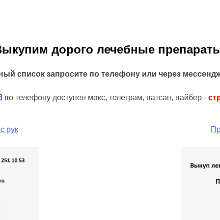
Выкупим дорого лечебные препараты
ный список запросите по телефону или через мессенд
3
п
о телефону доступен макс, телеграм, ватсап, вайбер -
ст
с рук
Пр