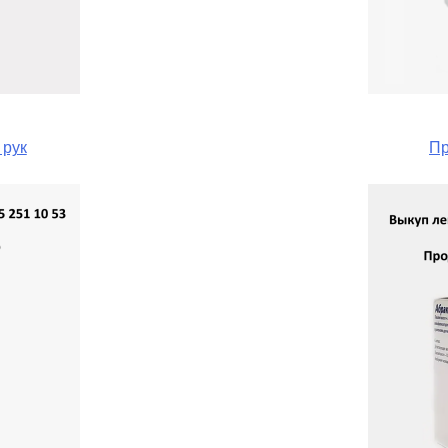
 рук
Пр