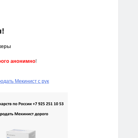
!
жеры
рого анонимно
!
одать Мекинист с рук