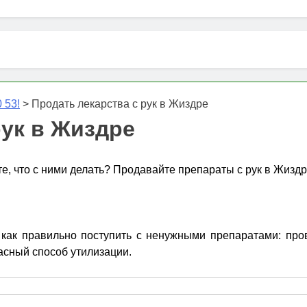
 53!
>
Продать лекарства с рук в Жиздре
рук в Жиздре
те, что с ними делать? Продавайте препараты с рук в Жиздр
ак правильно поступить с ненужными препаратами: прове
асный способ утилизации.