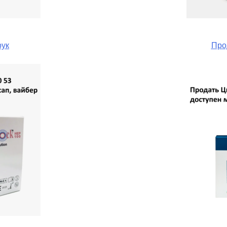
рук
Про