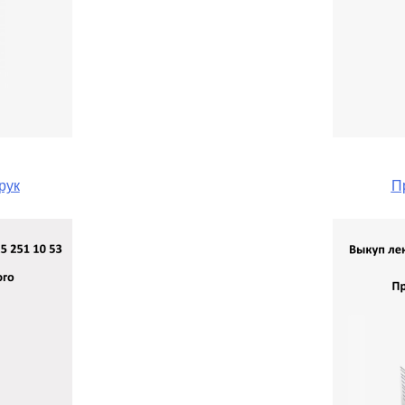
рук
П