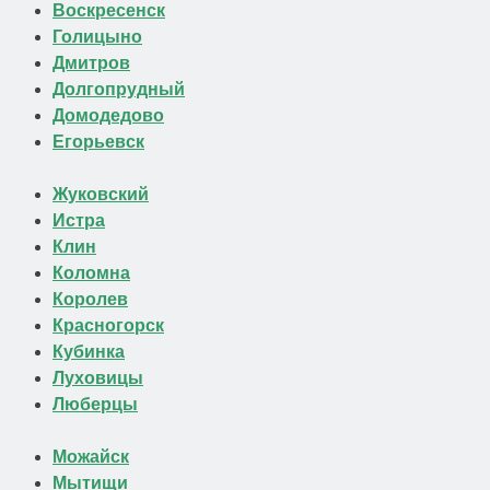
Воскресенск
Голицыно
Дмитров
Долгопрудный
Домодедово
Егорьевск
Жуковский
Истра
Клин
Коломна
Королев
Красногорск
Кубинка
Луховицы
Люберцы
Можайск
Мытищи