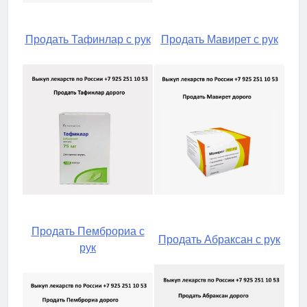
Продать Тафинлар с рук
Продать Мавирет с рук
Продать Пемброриа с
Продать Абраксан с рук
рук