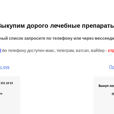
Выкупим дорого лечебные препараты
ный список запросите по телефону или через мессенд
3
п
о телефону доступен макс, телеграм, ватсап, вайбер -
ст
с рук
Пр