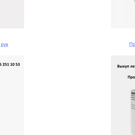
 рук
Пр