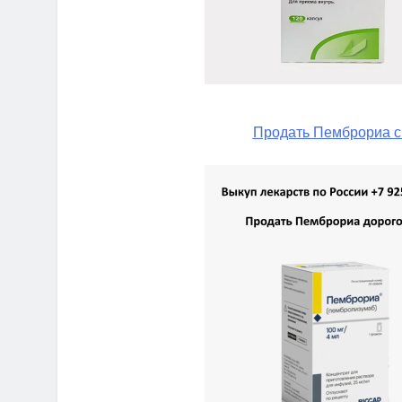
Продать Пемброриа с