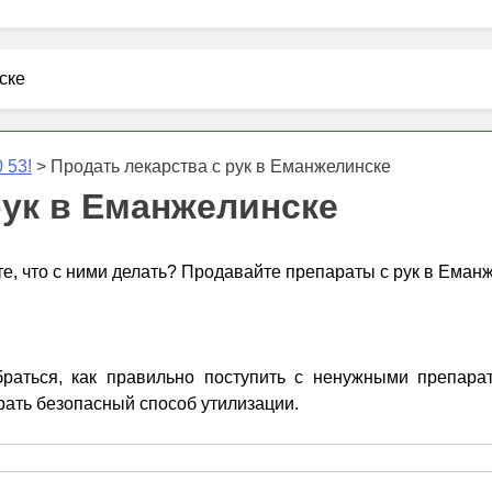
ске
 53!
>
Продать лекарства с рук в Еманжелинске
рук в Еманжелинске
те, что с ними делать? Продавайте препараты с рук в Еман
ться, как правильно поступить с ненужными препарата
рать безопасный способ утилизации.