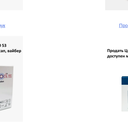
рук
Про