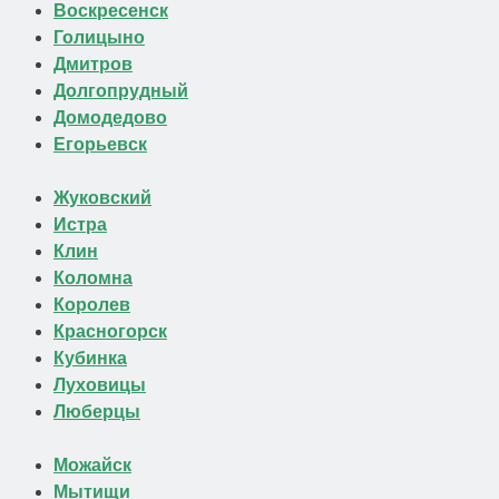
Воскресенск
Голицыно
Дмитров
Долгопрудный
Домодедово
Егорьевск
Жуковский
Истра
Клин
Коломна
Королев
Красногорск
Кубинка
Луховицы
Люберцы
Можайск
Мытищи