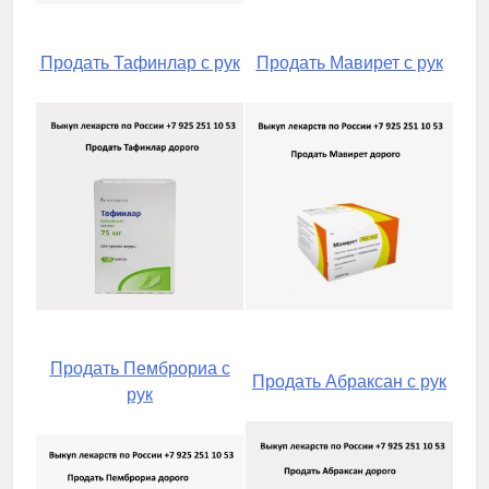
Продать Тафинлар с рук
Продать Мавирет с рук
Продать Пемброриа с
Продать Абраксан с рук
рук