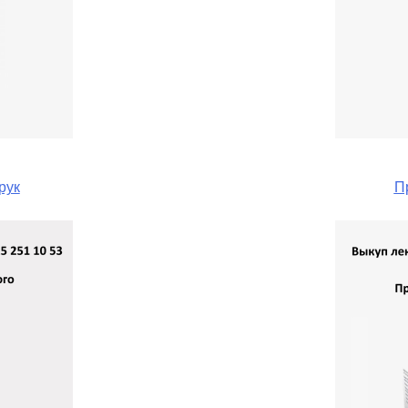
рук
П