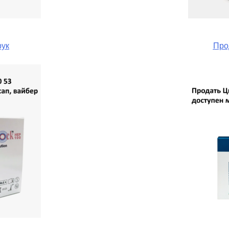
рук
Про