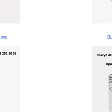
 рук
Пр