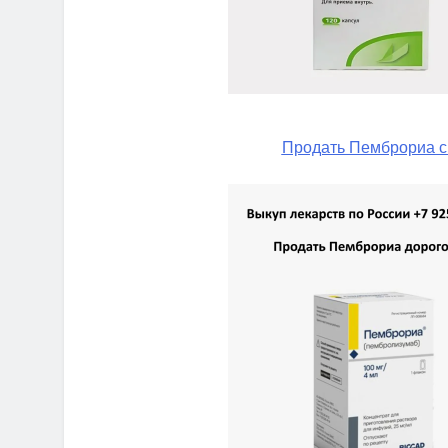
Продать Пемброриа с