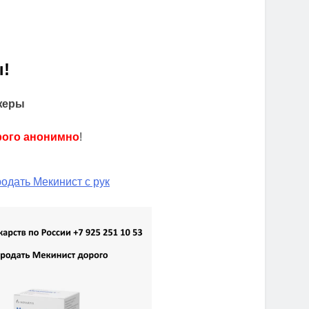
!
жеры
рого анонимно
!
одать Мекинист с рук