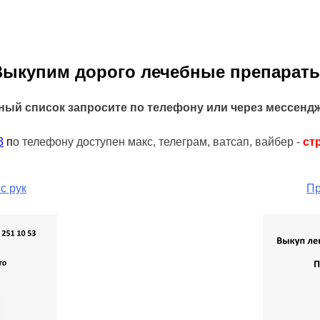
Выкупим дорого лечебные препараты
ный список запросите по телефону или через мессенд
3
п
о телефону доступен макс, телеграм, ватсап, вайбер -
ст
с рук
Пр