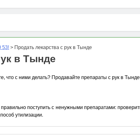
 53!
>
Продать лекарства с рук в Тынде
рук в Тынде
те, что с ними делать? Продавайте препараты с рук в Тынде
правильно поступить с ненужными препаратами: проверить 
способ утилизации.