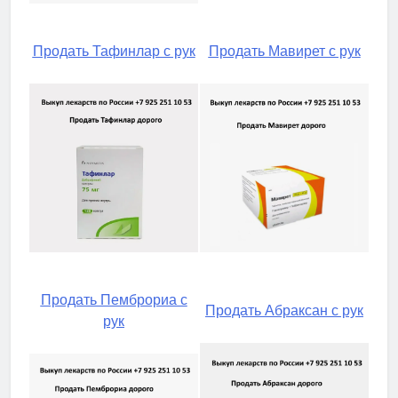
Продать Тафинлар с рук
Продать Мавирет с рук
Продать Пемброриа с
Продать Абраксан с рук
рук