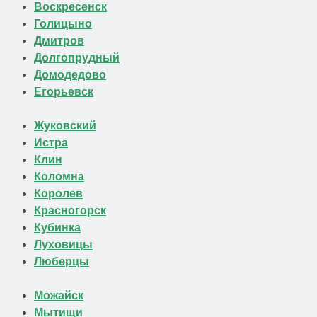
Воскресенск
Голицыно
Дмитров
Долгопрудный
Домодедово
Егорьевск
Жуковский
Истра
Клин
Коломна
Королев
Красногорск
Кубинка
Луховицы
Люберцы
Можайск
Мытищи